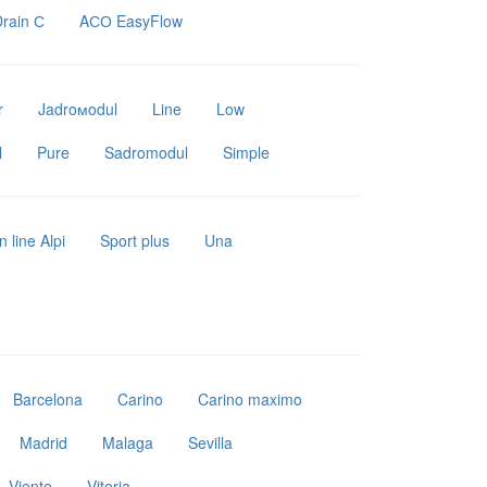
rain С
AСО EasyFlow
r
Jadroмodul
Line
Low
l
Pure
Sadromodul
Simple
 line Alpi
Sport plus
Una
Barcelona
Carino
Carino maximo
Madrid
Malaga
Sevilla
Viento
Vitoria