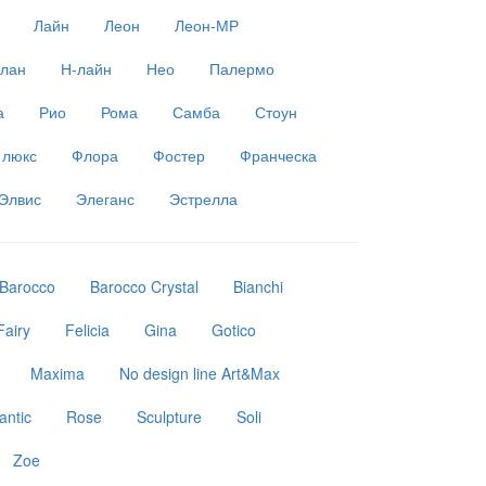
Лайн
Леон
Леон-МР
лан
Н-лайн
Нео
Палермо
а
Рио
Рома
Самба
Стоун
 люкс
Флора
Фостер
Франческа
Элвис
Элеганс
Эстрелла
Barocco
Barocco Crystal
Bianchi
Fairy
Felicia
Gina
Gotico
Maxima
No design line Art&Max
ntic
Rose
Sculpture
Soli
Zoe