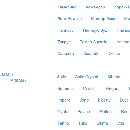
Камерино
Командор
Корсика
Лого-Aqwella
Мастер бокс
Ми
Папирус
Папирус Вуд
Плазм
Таврус
Темпо Aqwella
Ультра
Харизма
Эколайн
Экспо
Antic
Antic Crystal
Athena
Art&Max
Bohemia
Cristalli
Elegant
Impero
Juno
Liberty
Luce
Ovale
Palace
Platino
Roma
Tehno
Tulip
Ultima
Vita