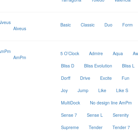
Basic
Classic
Duo
Form
Alveus
5 O’Clock
Admire
Aqua
A
AmPm
Bliss D
Bliss Evolution
Bliss L
Dorff
Drive
Excite
Fun
Joy
Jump
Like
Like S
MultiDock
No design line AmPm
Sense 7
Sense L
Serenity
Supreme
Tender
Tender 7