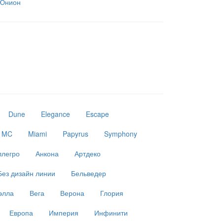
Юнион
Dune
Elegance
Escape
MC
Miami
Papyrus
Symphony
ллегро
Анкона
Артдеко
Без дизайн линии
Бельведер
элла
Вега
Верона
Глория
Европа
Империя
Инфинити