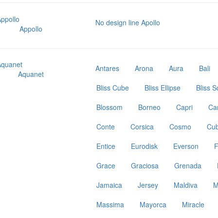
No design line Apollo
Appollo
Antares
Arona
Aura
Bali
Aquanet
Bliss Cube
Bliss Ellipse
Bliss 
Blossom
Borneo
Capri
Ca
Conte
Corsica
Cosmo
Cub
Entice
Eurodisk
Everson
F
Grace
Graciosa
Grenada
Jamaica
Jersey
Maldiva
M
Massima
Mayorca
Miracle