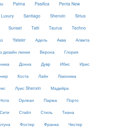
au
Palma
Pasifica
Penta New
 Luxury
Santiago
Shenxin
Sirius
Sunset
Taiti
Taurus
Techno
ко
Yalaier
Адель
Аква
Алвита
з дизайн линии
Верона
Глория
ника
Донна
Дувр
Ибис
Ирис
рнер
Коста
Лайн
Лаконика
уис
Луис Shenxin
Мадейра
Нота
Орлеан
Парма
Порто
Сити
Стайл
Стиль
Тиана
ртуна
Фостер
Франка
Честер