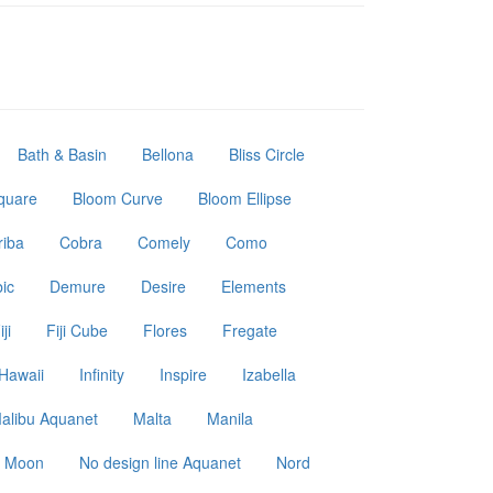
Bath & Basin
Bellona
Bliss Circle
Square
Bloom Curve
Bloom Ellipse
riba
Cobra
Comely
Como
ic
Demure
Desire
Elements
iji
Fiji Cube
Flores
Fregate
Hawaii
Infinity
Inspire
Izabella
alibu Aquanet
Malta
Manila
Moon
No design line Aquanet
Nord