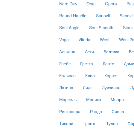
Nord Эко
Opal
Opera
Pal
Round Handle
Sanovit
Sanovit
Soul Angle
Soul Smooth
Stark
Vega
Vitoria
West
West Э
Алькона
Асти
Балтика
Бе
Грейс
Гретта
Данте
Доми
Калипсо
Клио
Корвет
Ко
Латина
Лидс
Луизиана
Л
Марсель
Моника
Монро
Ринконера
Рондо
Сиена
Тиволи
Тренто
Тулон
Фо