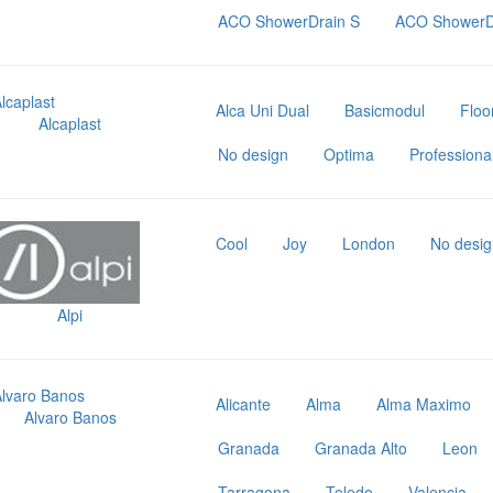
ACO ShowerDrain S
ACO ShowerD
Alca Uni Dual
Basicmodul
Floo
Alcaplast
No design
Optima
Professiona
Cool
Joy
London
No design
Alpi
Alicante
Alma
Alma Maximo
Alvaro Banos
Granada
Granada Alto
Leon
Tarragona
Toledo
Valencia