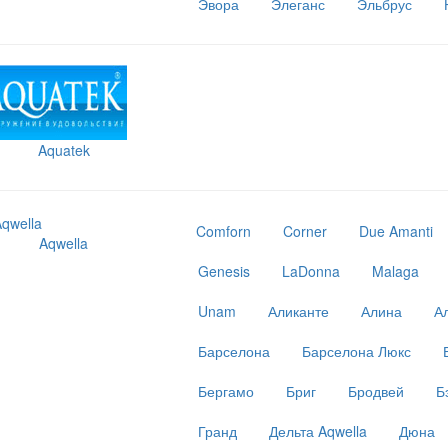
Эвора
Элеганс
Эльбрус
Aquatek
Comforn
Corner
Due Amanti
Aqwella
Genesis
LaDonna
Malaga
Unam
Аликанте
Алина
А
Барселона
Барселона Люкс
Бергамо
Бриг
Бродвей
Б
Гранд
Дельта Aqwella
Дюна