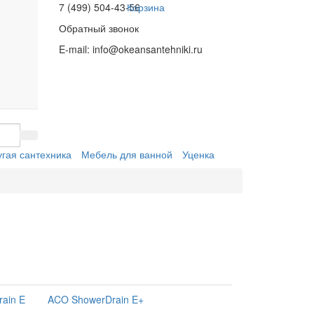
7 (499) 504-43-56
Корзина
Обратный звонок
E-mail:
info@okeansantehniki.ru
угая сантехника
Мебель для ванной
Уценка
ain E
ACO ShowerDrain E+