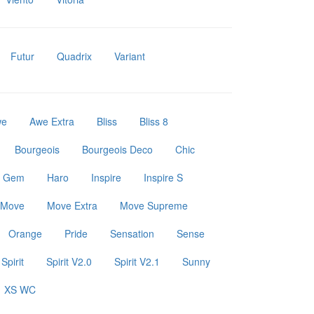
Futur
Quadrix
Variant
we
Awe Extra
Bliss
Bliss 8
Bourgeois
Bourgeois Deco
Chic
Gem
Haro
Inspire
Inspire S
Move
Move Extra
Move Supreme
Orange
Pride
Sensation
Sense
Spirit
Spirit V2.0
Spirit V2.1
Sunny
XS WC