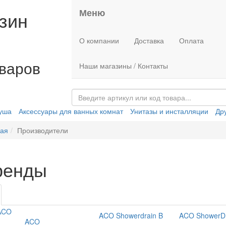
Меню
зин
О компании
Доставка
Оплата
оваров
Наши магазины / Контакты
душа
Аксессуары для ванных комнат
Унитазы и инсталляции
Др
ная
Производители
ренды
ACO Showerdrain B
ACO ShowerDr
ACO