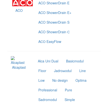
ACO ShowerDrain E
ACO
ACO ShowerDrain E+
ACO ShowerDrain S
ACO ShowerDrain С
AСО EasyFlow
Alca Uni Dual
Basicmodul
Alcaplast
Floor
Jadroмodul
Line
Low
No design
Optima
Professional
Pure
Sadromodul
Simple