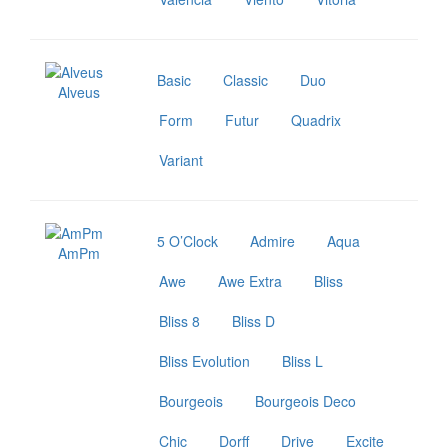
Basic
Classic
Duo
Alveus
Form
Futur
Quadrix
Variant
5 O’Clock
Admire
Aqua
AmPm
Awe
Awe Extra
Bliss
Bliss 8
Bliss D
Bliss Evolution
Bliss L
Bourgeois
Bourgeois Deco
Chic
Dorff
Drive
Excite