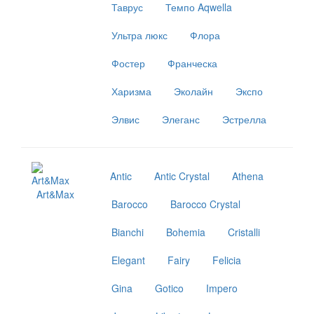
Таврус
Темпо Aqwella
Ультра люкс
Флора
Фостер
Франческа
Харизма
Эколайн
Экспо
Элвис
Элеганс
Эстрелла
Antic
Antic Crystal
Athena
Art&Max
Barocco
Barocco Crystal
Bianchi
Bohemia
Cristalli
Elegant
Fairy
Felicia
Gina
Gotico
Impero