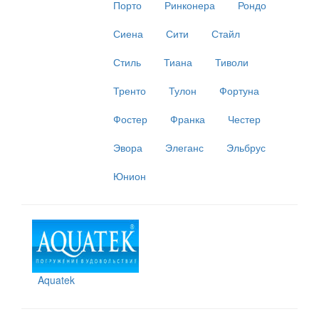
Порто
Ринконера
Рондо
Сиена
Сити
Стайл
Стиль
Тиана
Тиволи
Тренто
Тулон
Фортуна
Фостер
Франка
Честер
Эвора
Элеганс
Эльбрус
Юнион
Aquatek