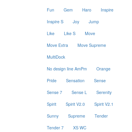
Fun
Gem
Haro
Inspire
Inspire S
Joy
Jump
Like
Like S
Move
Move Extra
Move Supreme
MultiDock
No design line AmPm
Orange
Pride
Sensation
Sense
Sense 7
Sense L
Serenity
Spirit
Spirit V2.0
Spirit V2.1
Sunny
Supreme
Tender
Tender 7
XS WC