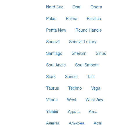
Nord Эко
Opal
Opera
Palau
Palma
Pasifica
Penta New
Round Handle
Sanovit
Sanovit Luxury
Santiago
Shenxin
Sirius
Soul Angle
Soul Smooth
Stark
Sunset
Taiti
Taurus
Techno
Vega
Vitoria
West
West Эко
Yalaier
Адель
Аква
Алвита
Алькона
Асти