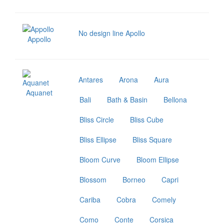
No design line Apollo
Appollo
Antares
Arona
Aura
Aquanet
Bali
Bath & Basin
Bellona
Bliss Circle
Bliss Cube
Bliss Ellipse
Bliss Square
Bloom Curve
Bloom Ellipse
Blossom
Borneo
Capri
Cariba
Cobra
Comely
Como
Conte
Corsica