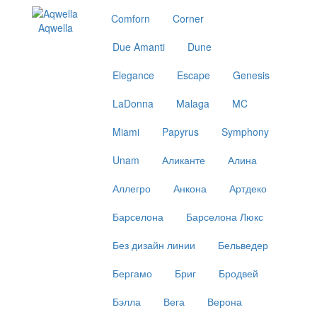
Comforn
Corner
Aqwella
Due Amanti
Dune
Elegance
Escape
Genesis
LaDonna
Malaga
MC
Miami
Papyrus
Symphony
Unam
Аликанте
Алина
Аллегро
Анкона
Артдеко
Барселона
Барселона Люкс
Без дизайн линии
Бельведер
Бергамо
Бриг
Бродвей
Бэлла
Вега
Верона