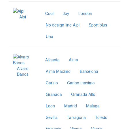
Cool
Joy
London
Alpi
No design line Alpi
Sport plus
Una
Alicante
Alma
Alvaro
Alma Maximo
Barcelona
Banos
Carino
Carino maximo
Granada
Granada Alto
Leon
Madrid
Malaga
Sevilla
Tarragona
Toledo
Valencia
Viento
Vitoria