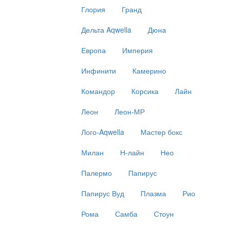
Глория
Гранд
Дельта Aqwella
Дюна
Европа
Империя
Инфинити
Камерино
Командор
Корсика
Лайн
Леон
Леон-МР
Лого-Aqwella
Мастер бокс
Милан
Н-лайн
Нео
Палермо
Папирус
Папирус Вуд
Плазма
Рио
Рома
Самба
Стоун