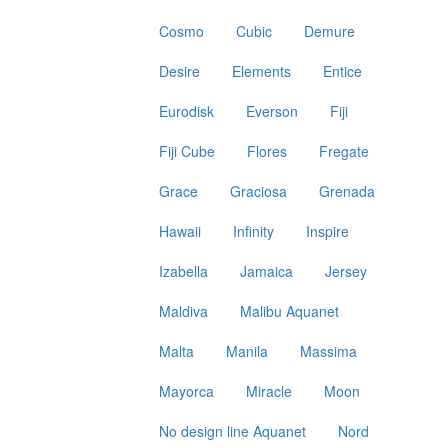
Cosmo
Cubic
Demure
Desire
Elements
Entice
Eurodisk
Everson
Fiji
Fiji Cube
Flores
Fregate
Grace
Graciosa
Grenada
Hawaii
Infinity
Inspire
Izabella
Jamaica
Jersey
Maldiva
Malibu Aquanet
Malta
Manila
Massima
Mayorca
Miracle
Moon
No design line Aquanet
Nord