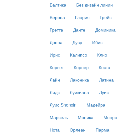
Балтика
Без дизайн линии
Верона
Глория
Грейс
Гретта
Данте
Доминика
Донна
Дувр
Ибис
Ирис
Калипсо
Клио
Корвет
Корнер
Коста
Лайн
Лаконика
Латина
Лидс
Луизиана
Луис
Луис Shenxin
Мадейра
Марсель
Моника
Монро
Нота
Орлеан
Парма