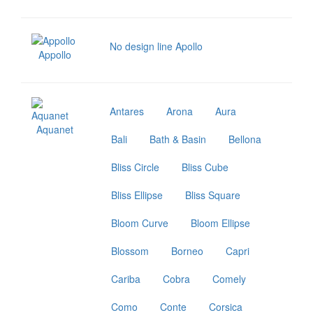
No design line Apollo
Appollo
Antares
Arona
Aura
Aquanet
Bali
Bath & Basin
Bellona
Bliss Circle
Bliss Cube
Bliss Ellipse
Bliss Square
Bloom Curve
Bloom Ellipse
Blossom
Borneo
Capri
Cariba
Cobra
Comely
Como
Conte
Corsica