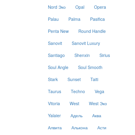
Nord Эко
Opal
Opera
Palau
Palma
Pasifica
Penta New
Round Handle
Sanovit
Sanovit Luxury
Santiago
Shenxin
Sirius
Soul Angle
Soul Smooth
Stark
Sunset
Taiti
Taurus
Techno
Vega
Vitoria
West
West Эко
Yalaier
Адель
Аква
Алвита
Алькона
Асти