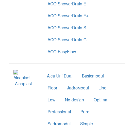
ACO ShowerDrain E
ACO ShowerDrain E+
ACO ShowerDrain S
ACO ShowerDrain С
AСО EasyFlow
Alca Uni Dual
Basicmodul
Alcaplast
Floor
Jadroмodul
Line
Low
No design
Optima
Professional
Pure
Sadromodul
Simple