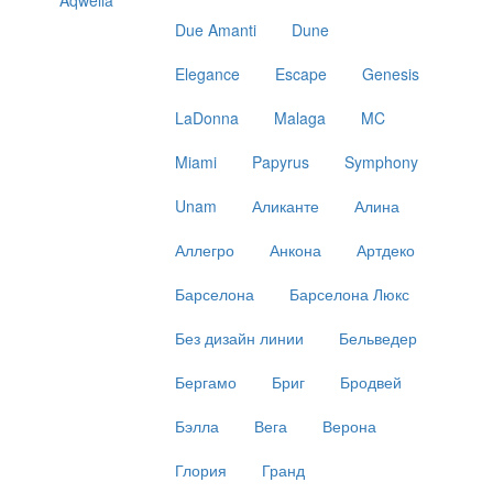
Due Amanti
Dune
Elegance
Escape
Genesis
LaDonna
Malaga
MC
Miami
Papyrus
Symphony
Unam
Аликанте
Алина
Аллегро
Анкона
Артдеко
Барселона
Барселона Люкс
Без дизайн линии
Бельведер
Бергамо
Бриг
Бродвей
Бэлла
Вега
Верона
Глория
Гранд