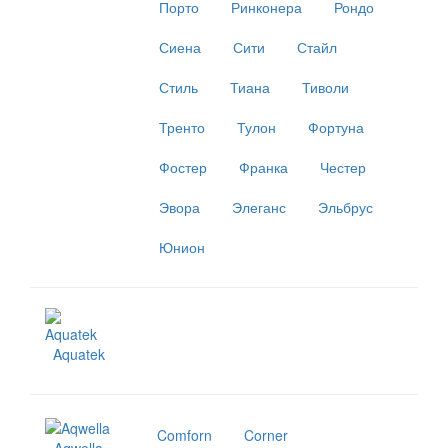
Порто
Ринконера
Рондо
Сиена
Сити
Стайл
Стиль
Тиана
Тиволи
Тренто
Тулон
Фортуна
Фостер
Франка
Честер
Эвора
Элеганс
Эльбрус
Юнион
Aquatek
Comforn
Corner
Aqwella