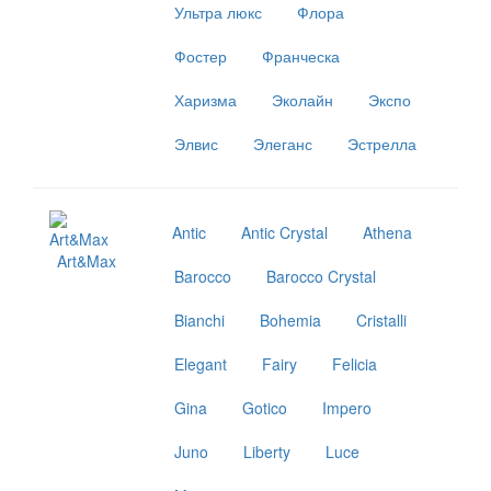
Ультра люкс
Флора
Фостер
Франческа
Харизма
Эколайн
Экспо
Элвис
Элеганс
Эстрелла
Antic
Antic Crystal
Athena
Art&Max
Barocco
Barocco Crystal
Bianchi
Bohemia
Cristalli
Elegant
Fairy
Felicia
Gina
Gotico
Impero
Juno
Liberty
Luce