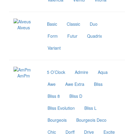
Basic
Classic
Duo
Alveus
Form
Futur
Quadrix
Variant
5 O’Clock
Admire
Aqua
AmPm
Awe
Awe Extra
Bliss
Bliss 8
Bliss D
Bliss Evolution
Bliss L
Bourgeois
Bourgeois Deco
Chic
Dorff
Drive
Excite