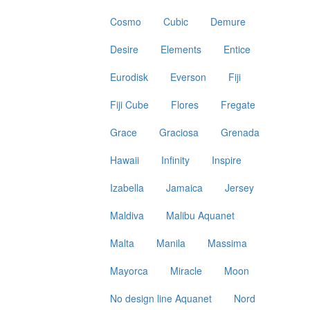
Cosmo
Cubic
Demure
Desire
Elements
Entice
Eurodisk
Everson
Fiji
Fiji Cube
Flores
Fregate
Grace
Graciosa
Grenada
Hawaii
Infinity
Inspire
Izabella
Jamaica
Jersey
Maldiva
Malibu Aquanet
Malta
Manila
Massima
Mayorca
Miracle
Moon
No design line Aquanet
Nord