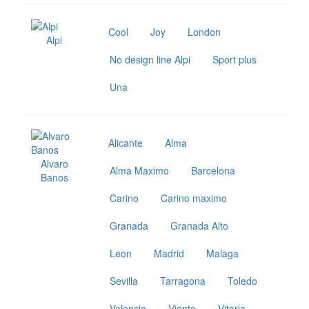
Cool
Joy
London
Alpi
No design line Alpi
Sport plus
Una
Alicante
Alma
Alvaro
Alma Maximo
Barcelona
Banos
Carino
Carino maximo
Granada
Granada Alto
Leon
Madrid
Malaga
Sevilla
Tarragona
Toledo
Valencia
Viento
Vitoria