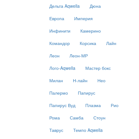
Дельта Aqwella
Дюна
Европа
Империя
Инфинити
Камерино
Командор
Корсика
Лайн
Леон
Леон-МР
Лого-Aqwella
Мастер бокс
Милан
Н-лайн
Нео
Палермо
Папирус
Папирус Вуд
Плазма
Рио
Рома
Самба
Стоун
Таврус
Темпо Aqwella