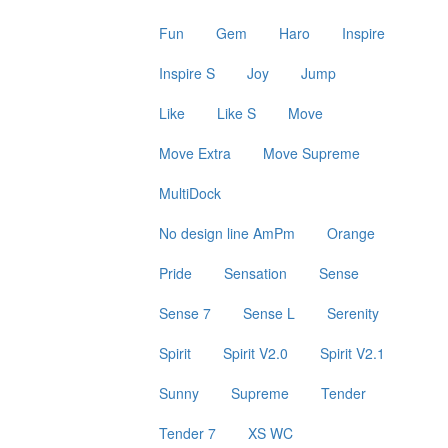
Fun
Gem
Haro
Inspire
Inspire S
Joy
Jump
Like
Like S
Move
Move Extra
Move Supreme
MultiDock
No design line AmPm
Orange
Pride
Sensation
Sense
Sense 7
Sense L
Serenity
Spirit
Spirit V2.0
Spirit V2.1
Sunny
Supreme
Tender
Tender 7
XS WC