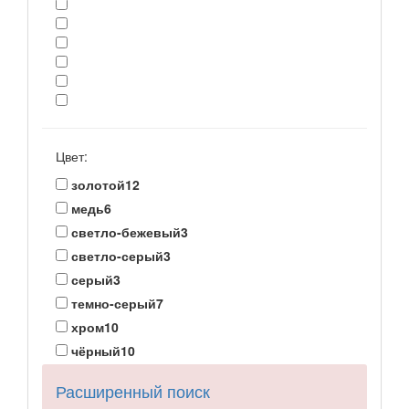
Цвет:
золотой
12
медь
6
светло-бежевый
3
светло-серый
3
серый
3
темно-серый
7
хром
10
чёрный
10
Расширенный поиск