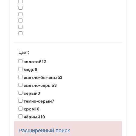
Цвет:
золотой
12
медь
6
светло-бежевый
3
светло-серый
3
серый
3
темно-серый
7
хром
10
чёрный
10
Расширенный поиск