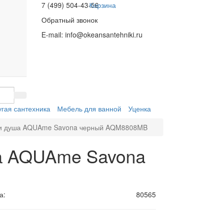
7 (499) 504-43-56
Корзина
Обратный звонок
E-mail:
info@okeansantehniki.ru
угая сантехника
Мебель для ванной
Уценка
 и душа AQUAme Savona черный AQM8808MB
а AQUAme Savona
а:
80565