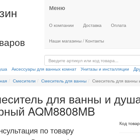
Меню
зин
О компании
Доставка
Оплата
оваров
Наши магазины / Контакты
душа
Аксессуары для ванных комнат
Унитазы и инсталляции
Др
ная
Смесители
Смеситель для ванны
Смеситель для ванны
еситель для ванны и душ
рный AQM8808MB
Код товар
нсультация по товару