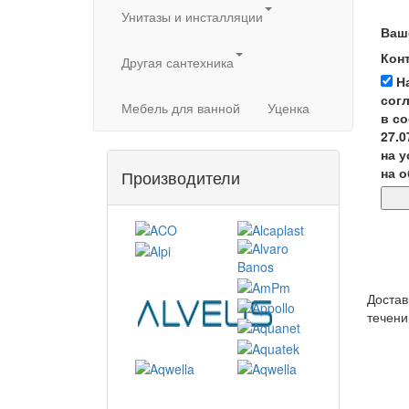
Унитазы и инсталляции
Ваш
Кон
Другая сантехника
Н
сог
Мебель для ванной
Уценка
в с
27.
на 
на 
Производители
Достав
течени